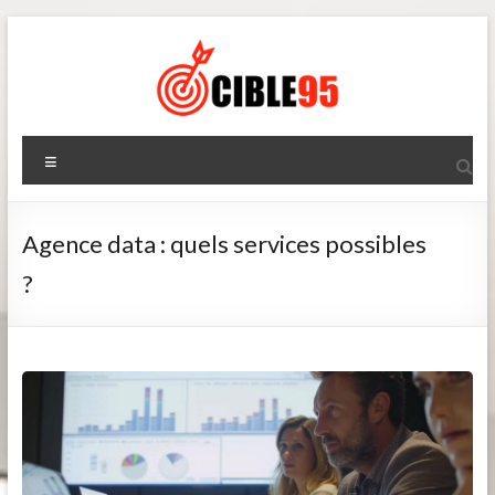
Aller
au
contenu
Cible95
Menu
Agence data : quels services possibles
?