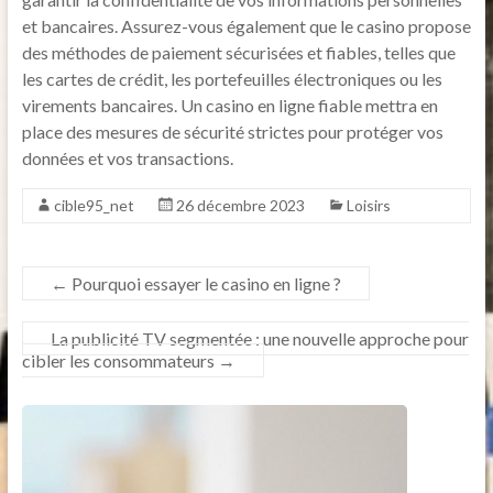
et bancaires. Assurez-vous également que le casino propose
des méthodes de paiement sécurisées et fiables, telles que
les cartes de crédit, les portefeuilles électroniques ou les
virements bancaires. Un casino en ligne fiable mettra en
place des mesures de sécurité strictes pour protéger vos
données et vos transactions.
cible95_net
26 décembre 2023
Loisirs
←
Pourquoi essayer le casino en ligne ?
La publicité TV segmentée : une nouvelle approche pour
cibler les consommateurs
→