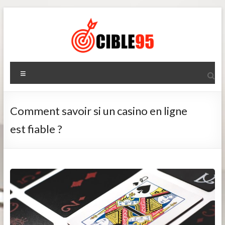
Aller
au
contenu
Cible95
Menu
Comment savoir si un casino en ligne
est fiable ?