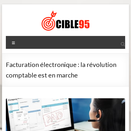
Aller
au
contenu
Cible95
Menu
Facturation électronique : la révolution
comptable est en marche