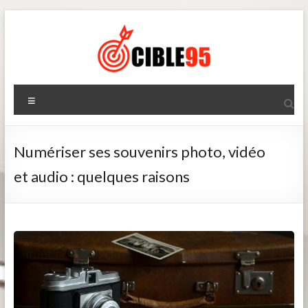
Aller
au
contenu
Cible95
Menu
Numériser ses souvenirs photo, vidéo
et audio : quelques raisons