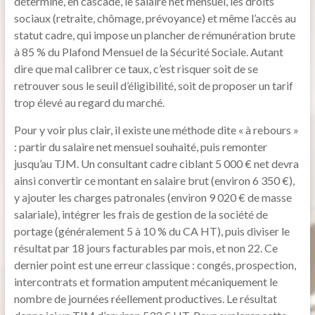
détermine, en cascade, le salaire net mensuel, les droits
sociaux (retraite, chômage, prévoyance) et même l’accès au
statut cadre, qui impose un plancher de rémunération brute
à 85 % du Plafond Mensuel de la Sécurité Sociale. Autant
dire que mal calibrer ce taux, c’est risquer soit de se
retrouver sous le seuil d’éligibilité, soit de proposer un tarif
trop élevé au regard du marché.
Pour y voir plus clair, il existe une méthode dite « à rebours »
: partir du salaire net mensuel souhaité, puis remonter
jusqu’au TJM. Un consultant cadre ciblant 5 000 € net devra
ainsi convertir ce montant en salaire brut (environ 6 350 €),
y ajouter les charges patronales (environ 9 020 € de masse
salariale), intégrer les frais de gestion de la société de
portage (généralement 5 à 10 % du CA HT), puis diviser le
résultat par 18 jours facturables par mois, et non 22. Ce
dernier point est une erreur classique : congés, prospection,
intercontrats et formation amputent mécaniquement le
nombre de journées réellement productives. Le résultat