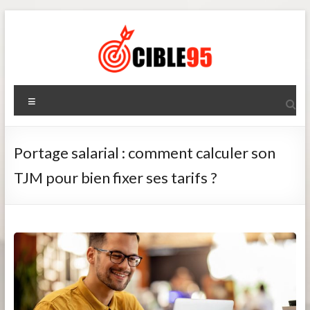
Aller
au
contenu
Cible95
Menu
Portage salarial : comment calculer son
TJM pour bien fixer ses tarifs ?