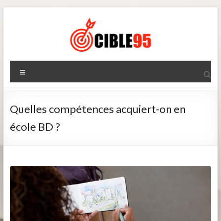
Aller
au
contenu
Cible95
Menu
Quelles compétences acquiert-on en
école BD ?