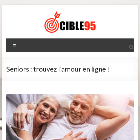
Aller
au
contenu
Cible95
Menu
Seniors : trouvez l’amour en ligne !