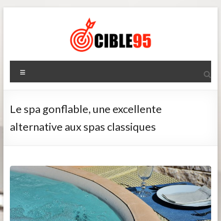
Aller
au
contenu
Cible95
Menu
Le spa gonflable, une excellente
alternative aux spas classiques