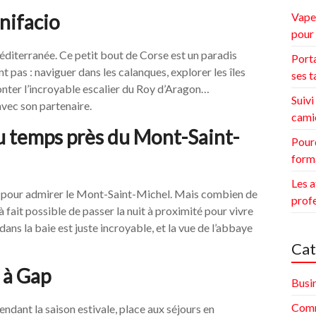
onifacio
Vape 
pour 
éditerranée. Ce petit bout de Corse est un paradis
Porta
 pas : naviguer dans les calanques, explorer les îles
ses t
onter l’incroyable escalier du Roy d’Aragon…
Suivi
avec son partenaire.
cami
 temps près du Mont-Saint-
Pourq
form
Les a
e pour admirer le Mont-Saint-Michel. Mais combien de
prof
 à fait possible de passer la nuit à proximité pour vivre
ans la baie est juste incroyable, et la vue de l’abbaye
Cat
n à Gap
Busi
Comm
endant la saison estivale, place aux séjours en